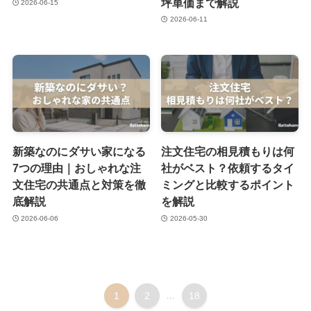
坪単価まで解説
2026-06-15
2026-06-11
新築なのにダサい家になる
注文住宅の相見積もりは何
7つの理由｜おしゃれな注
社がベスト？依頼するタイ
文住宅の共通点と対策を徹
ミングと比較するポイント
底解説
を解説
2026-06-06
2026-05-30
1
2
...
18