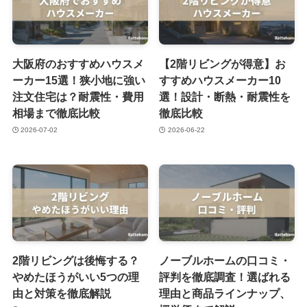
大阪府のおすすめハウスメ
【2階リビングが得意】お
ーカー15選！狭小地に強い
すすめハウスメーカー10
注文住宅は？耐震性・費用
選！設計・断熱・耐震性を
相場まで徹底比較
徹底比較
2026-07-02
2026-06-22
2階リビングは後悔する？
ノーブルホームの口コミ・
やめたほうがいい5つの理
評判を徹底調査！選ばれる
由と対策を徹底解説
理由と商品ラインナップ、