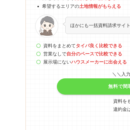
希望するエリアの
土地情報がもらえる
ほかにも一括資料請求サイ
資料をまとめて
タイパ良く比較できる
営業なしで
自分のペースで比較できる
展示場にない
ハウスメーカーに出会える
＼＼入力
無料で間
資料を
違約金