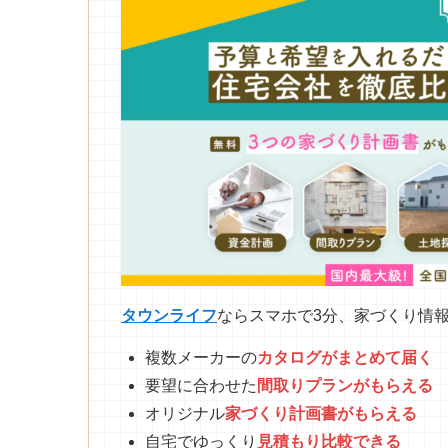
タウンライフ
ならスマホで3分、家づくり情
複数メーカーの
カタログがまとめて
届
く
要望に合わせた
間取りプランがもらえる
オリジナル
家づくり計画書がもらえる
自宅でゆっくり
見積もり比較できる