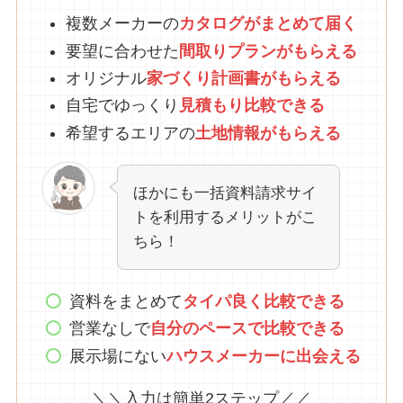
複数メーカーの
カタログがまとめて
届
く
要望に合わせた
間取りプランがもらえる
オリジナル
家づくり計画書がもらえる
自宅でゆっくり
見積もり比較できる
希望するエリアの
土地情報がもらえる
ほかにも一括資料請求サイ
トを利用するメリットがこ
ちら！
資料をまとめて
タイパ良く比較できる
営業なしで
自分のペースで比較できる
展示場にない
ハウスメーカーに出会える
＼＼入力は簡単2ステップ／／