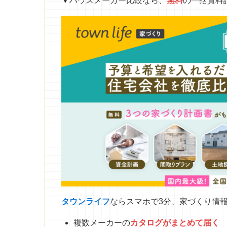
▼ハウスメーカー比較なら、
無料
の一括資料
タウンライフ
ならスマホで3分、家づくり情
複数メーカーの
カタログがまとめて
届
く