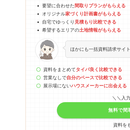
要望に合わせた
間取りプランがもらえる
オリジナル
家づくり計画書がもらえる
自宅でゆっくり
見積もり比較できる
希望するエリアの
土地情報がもらえる
ほかにも一括資料請求サイ
資料をまとめて
タイパ良く比較できる
営業なしで
自分のペースで比較できる
展示場にない
ハウスメーカーに出会える
＼＼入力
無料で間
資料を