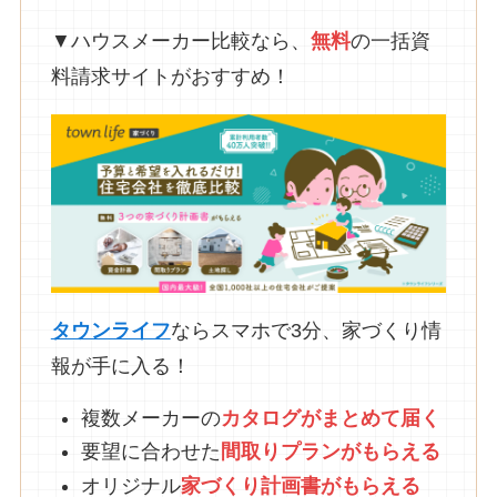
▼ハウスメーカー比較なら、
無料
の一括資
料請求サイトがおすすめ！
タウンライフ
ならスマホで3分、家づくり情
報が手に入る！
複数メーカーの
カタログがまとめて
届
く
要望に合わせた
間取りプランがもらえる
オリジナル
家づくり計画書がもらえる