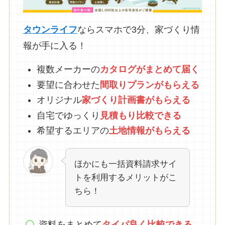
タウンライフ
ならスマホで3分、家づくり情
報が手に入る！
複数メーカーの
カタログがまとめて
届
く
要望に合わせた
間取りプランがもらえる
オリジナル
家づくり計画書がもらえる
自宅でゆっくり
見積もり比較できる
希望するエリアの
土地情報がもらえる
ほかにも一括資料請求サイ
トを利用するメリットがこ
ちら！
資料をまとめて
タイパ良く比較できる