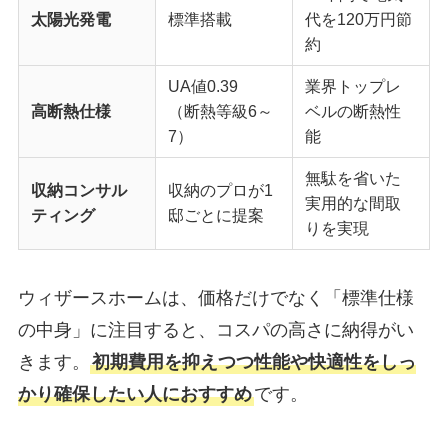
太陽光発電
標準搭載
代を120万円節
約
UA値0.39
業界トップレ
高断熱仕様
（断熱等級6～
ベルの断熱性
7）
能
無駄を省いた
収納コンサル
収納のプロが1
実用的な間取
ティング
邸ごとに提案
りを実現
ウィザースホームは、価格だけでなく「標準仕様
の中身」に注目すると、コスパの高さに納得がい
きます。
初期費用を抑えつつ性能や快適性をしっ
かり確保したい人におすすめ
です。