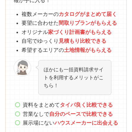
報が手に入る！
複数メーカーの
カタログがまとめて
届
く
要望に合わせた
間取りプランがもらえる
オリジナル
家づくり計画書がもらえる
自宅でゆっくり
見積もり比較できる
希望するエリアの
土地情報がもらえる
ほかにも一括資料請求サイ
トを利用するメリットがこ
ちら！
資料をまとめて
タイパ良く比較できる
営業なしで
自分のペースで比較できる
展示場にない
ハウスメーカーに出会える