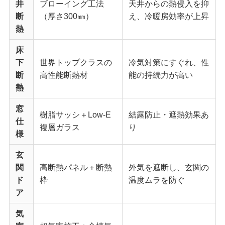
井
ブローイング工法
天井からの熱侵入を抑
断
（厚さ300㎜）
え、冷暖房効率が上昇
熱
床
下
世界トップクラスの
冷気対策にすぐれ、性
断
高性能断熱材
能の持続力が高い
熱
窓
樹脂サッシ＋Low-E
結露防止・遮熱効果あ
仕
複層ガラス
り
様
玄
関
高断熱パネル＋断熱
外気を遮断し、玄関の
ド
枠
温度ムラを防ぐ
ア
気