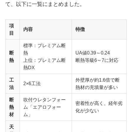
て、以下に一覧にまとめました。
項
内容
特徴
目
標準：プレミアム断
断
熱
UA値0.39～0.24
熱
上位：プレミアム断
断熱等級6～7に対応
熱DX
工
外壁厚が約1.6倍で断
2×6工法
法
熱材の充填量が多い
断
吹付ウレタンフォー
密着性が高く、経年劣
熱
ム「エアロフォー
化が少ない
材
ム」
天