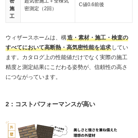
密
超気密施工＋全棟気
C値0.6前後
施
密測定（2回）
工
ウィザースホームは、構
造・素材・施工・検査の
すべてにおいて高断熱・高気密性能を追求
してい
ます。カタログ上の性能値だけでなく実際の施工
精度と測定結果にこだわる姿勢が、信頼性の高さ
につながっています。
2：コストパフォーマンスが高い