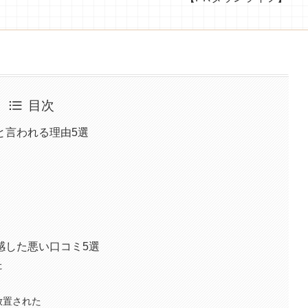
目次
と言われる理由5選
感した悪い口コミ5選
た
放置された