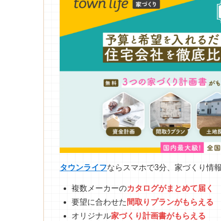
タウンライフ
ならスマホで3分、家づくり情
複数メーカーの
カタログがまとめて
届
く
要望に合わせた
間取りプランがもらえる
オリジナル
家づくり計画書がもらえる