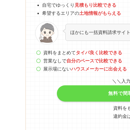
自宅でゆっくり
見積もり比較できる
希望するエリアの
土地情報がもらえる
ほかにも一括資料請求サイ
資料をまとめて
タイパ良く比較できる
営業なしで
自分のペースで比較できる
展示場にない
ハウスメーカーに出会える
＼＼入力
無料で間
資料を
違約金