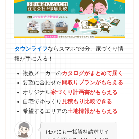
タウンライフ
ならスマホで3分、家づくり情
報が手に入る！
複数メーカーの
カタログがまとめて
届
く
要望に合わせた
間取りプランがもらえる
オリジナル
家づくり計画書がもらえる
自宅でゆっくり
見積もり比較できる
希望するエリアの
土地情報がもらえる
ほかにも一括資料請求サイ