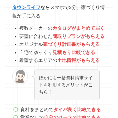
タウンライフ
ならスマホで3分、家づくり情
報が手に入る！
複数メーカーの
カタログがまとめて
届
く
要望に合わせた
間取りプランがもらえる
オリジナル
家づくり計画書がもらえる
自宅でゆっくり
見積もり比較できる
希望するエリアの
土地情報がもらえる
ほかにも一括資料請求サイ
トを利用するメリットがこ
ちら！
資料をまとめて
タイパ良く比較できる
営業なしで
自分のペースで比較できる