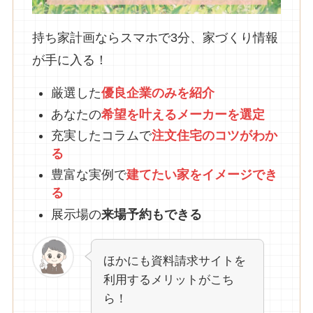
持ち家計画ならスマホで3分、家づくり情報
が手に入る！
厳選した
優良企業のみを紹介
あなたの
希望を叶えるメーカーを選定
充実したコラムで
注文住宅のコツがわか
る
豊富な実例で
建てたい家をイメージでき
る
展示場の
来場予約もできる
ほかにも資料請求サイトを
利用するメリットがこち
ら！