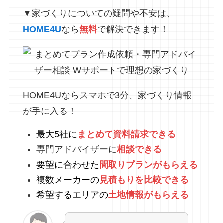
▼家づくりについての疑問や不安は、
HOME4U
なら
無料
で解決できます！
HOME4Uならスマホで3分、家づくり情報
が手に入る！
最大5社に
まとめて資料請求できる
専門アドバイザーに
相談できる
要望に合わせた
間取りプランがもらえる
複数メーカーの
見積もりを比較できる
希望するエリアの
土地情報がもらえる