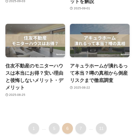
ットを解説
2025-09-03
2025-09-01
住友不動産のモニターハウ
アキュラホームが潰れるっ
スは本当にお得？安い理由
て本当？噂の真相から倒産
と後悔しないメリット・デ
リスクまで徹底調査
メリット
2025-08-22
2025-08-25
1
...
5
6
7
...
11