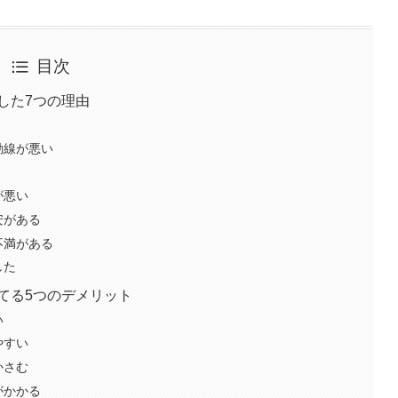
目次
した7つの理由
動線が悪い
が悪い
安がある
不満がある
した
建てる5つのデメリット
い
やすい
かさむ
がかかる